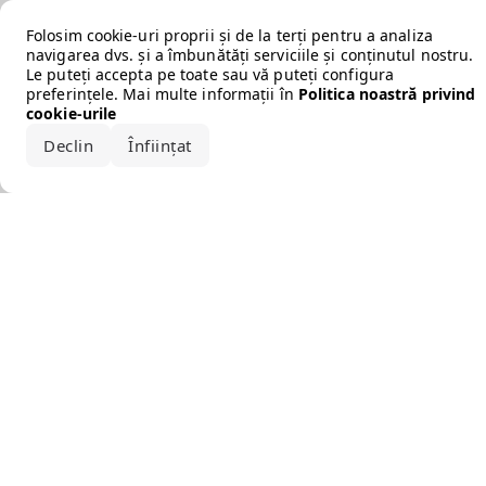
Error loading the brand
Folosim cookie-uri proprii și de la terți pentru a analiza
navigarea dvs. și a îmbunătăți serviciile și conținutul nostru.
Le puteți accepta pe toate sau vă puteți configura
preferințele. Mai multe informații în
Politica noastră privind
cookie-urile
Declin
Înființat
Acceptă tot