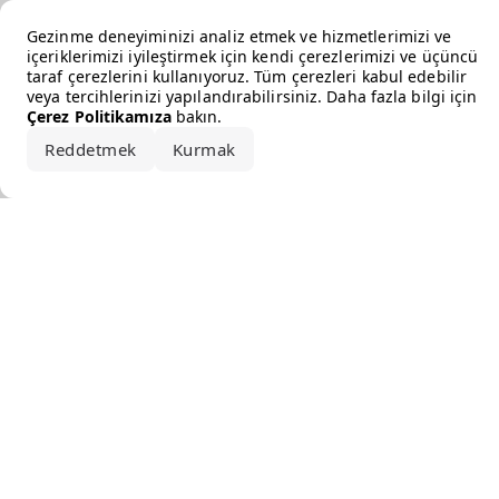
Error loading the brand
Gezinme deneyiminizi analiz etmek ve hizmetlerimizi ve
içeriklerimizi iyileştirmek için kendi çerezlerimizi ve üçüncü
taraf çerezlerini kullanıyoruz. Tüm çerezleri kabul edebilir
veya tercihlerinizi yapılandırabilirsiniz. Daha fazla bilgi için
Çerez Politikamıza
bakın.
Reddetmek
Kurmak
Hepsini kabul et