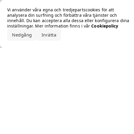
Error loading the brand
Vi använder våra egna och tredjepartscookies för att
analysera din surfning och förbättra våra tjänster och
innehåll. Du kan acceptera alla dessa eller konfigurera dina
inställningar. Mer information finns i vår
Cookiepolicy
Nedgång
Inrätta
Acceptera alla