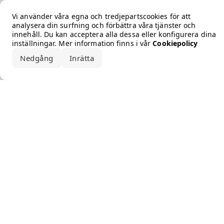
Error loading the brand
Vi använder våra egna och tredjepartscookies för att
analysera din surfning och förbättra våra tjänster och
innehåll. Du kan acceptera alla dessa eller konfigurera dina
inställningar. Mer information finns i vår
Cookiepolicy
Nedgång
Inrätta
Acceptera alla