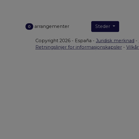
arrangementer
Steder
0
Copyright 2026 - España -
Juridisk merknad
-
Retningslinjer for informasjonskapsler
-
Vilkå