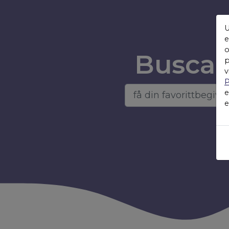
U
e
o
Busca 
p
v
P
e
e