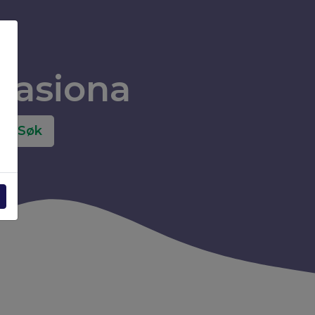
pasiona
Søk