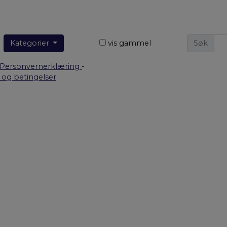
Kategorier
vis gammel
Søk
Personvernerklæring
-
r og betingelser