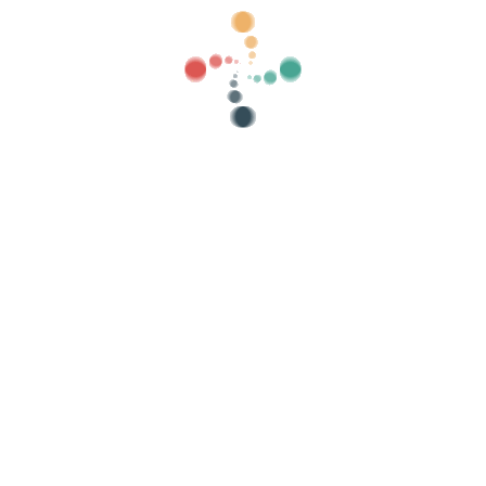
gorie
mostra vecchio
Ricerca
lla riservatezza
-
Politica sui