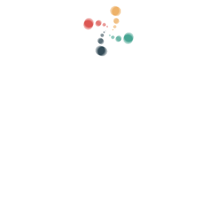
tegoriak
zaharra erakutsi
Bilatu
n-politika
-
Cookieen politika
-