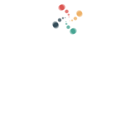
Kategorier
vise gamle
Søg
ighedspolitik
-
Cookies politik
-