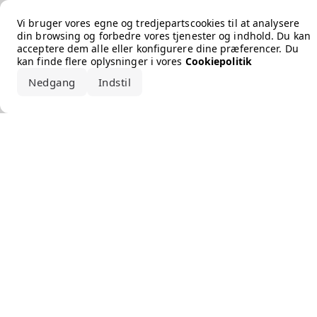
Error loading the brand
Vi bruger vores egne og tredjepartscookies til at analysere
din browsing og forbedre vores tjenester og indhold. Du kan
acceptere dem alle eller konfigurere dine præferencer. Du
kan finde flere oplysninger i vores
Cookiepolitik
Nedgang
Indstil
Accepter alle