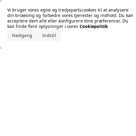
Error loading the brand
Vi bruger vores egne og tredjepartscookies til at analysere
din browsing og forbedre vores tjenester og indhold. Du kan
acceptere dem alle eller konfigurere dine præferencer. Du
kan finde flere oplysninger i vores
Cookiepolitik
Nedgang
Indstil
Accepter alle