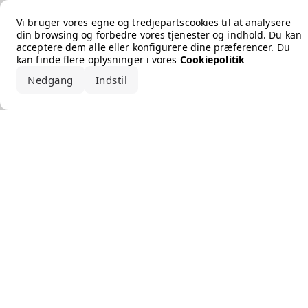
Error loading the brand
Vi bruger vores egne og tredjepartscookies til at analysere
din browsing og forbedre vores tjenester og indhold. Du kan
acceptere dem alle eller konfigurere dine præferencer. Du
kan finde flere oplysninger i vores
Cookiepolitik
Nedgang
Indstil
Accepter alle