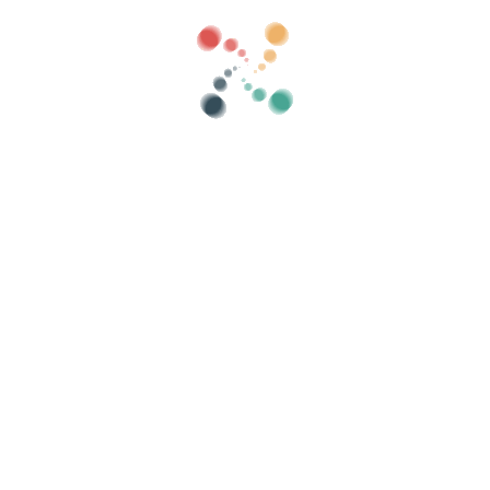
Categories
Mostrar antics
Cerca
rivadesa
-
Política de Cookies
-